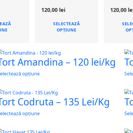
120,00
lei
120,00
le
TEAZĂ
SELECTEAZĂ
SELE
UNE
OPȚIUNE
OP
Tort Amandina – 120 lei/kg
To
electează opțiune
Sel
Tort Codruta – 135 Lei/Kg
T
electează opțiune
Sel