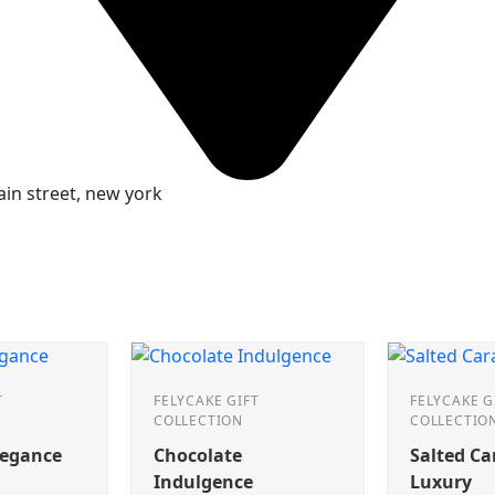
in street, new york
T
FELYCAKE GIFT
FELYCAKE G
COLLECTION
COLLECTIO
legance
Chocolate
Salted C
Indulgence
Luxury