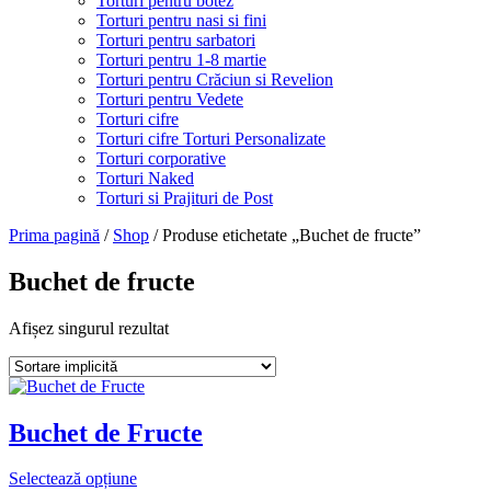
Torturi pentru botez
Torturi pentru nasi si fini
Torturi pentru sarbatori
Torturi pentru 1-8 martie
Torturi pentru Crăciun si Revelion
Torturi pentru Vedete
Torturi cifre
Torturi cifre Torturi Personalizate
Torturi corporative
Torturi Naked
Torturi si Prajituri de Post
Prima pagină
/
Shop
/ Produse etichetate „Buchet de fructe”
Buchet de fructe
Afișez singurul rezultat
Buchet de Fructe
Selectează opțiune