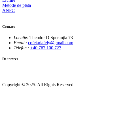
Livrare
Metode de plata
ANPC
Contact
Locatie:
Theodor D Speranția 73
Email :
cofetariafely@gmail.com
Telefon :
+40 767 100 727
De interes
Copyright © 2025. All Rights Reserved.