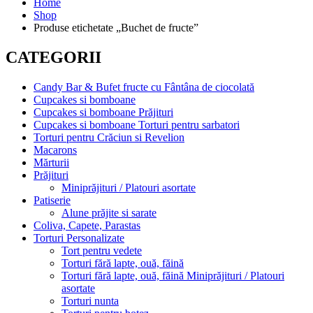
Home
Shop
Produse etichetate „Buchet de fructe”
CATEGORII
Candy Bar & Bufet fructe cu Fântâna de ciocolată
Cupcakes si bomboane
Cupcakes si bomboane Prăjituri
Cupcakes si bomboane Torturi pentru sarbatori
Torturi pentru Crăciun si Revelion
Macarons
Mărturii
Prăjituri
Miniprăjituri / Platouri asortate
Patiserie
Alune prăjite si sarate
Coliva, Capete, Parastas
Torturi Personalizate
Tort pentru vedete
Torturi fără lapte, ouă, făină
Torturi fără lapte, ouă, făină Miniprăjituri / Platouri
asortate
Torturi nunta