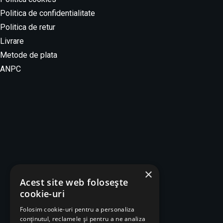
Politica de confidentialitate
Politica de retur
Livrare
Metode de plata
ANPC
Locatie:
Theodor D Speranția 73
×
Acest site web folosește
Email :
cookie-uri
cofetariafely@gmail.com
Folosim cookie-uri pentru a personaliza
Telefon :
conținutul, reclamele și pentru a ne analiza