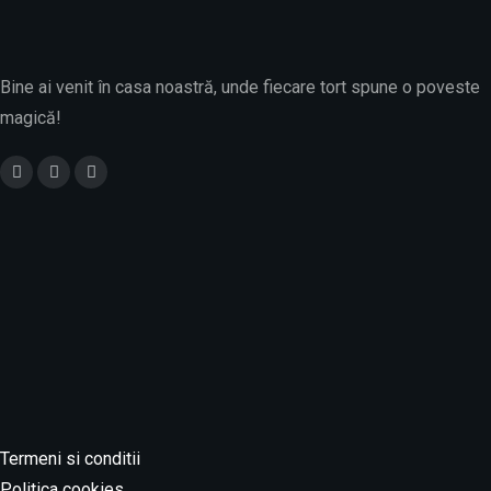
Bine ai venit în casa noastră, unde fiecare tort spune o poveste
magică!
Luni - Sâmbătă
07:30 am - 08:30pm
Duminica
10:00 am - 07:00 pm
Termeni si conditii
Politica cookies