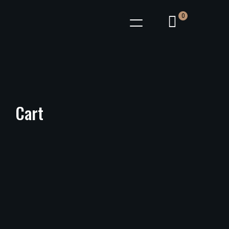
0
Cart
Coșul tău este în prezent gol.