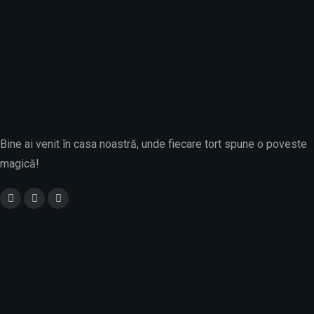
ÎNAPOI LA MAGAZIN
Bine ai venit în casa noastră, unde fiecare tort spune o poveste
magică!
Luni - Sâmbătă
07:30 am - 08:30pm