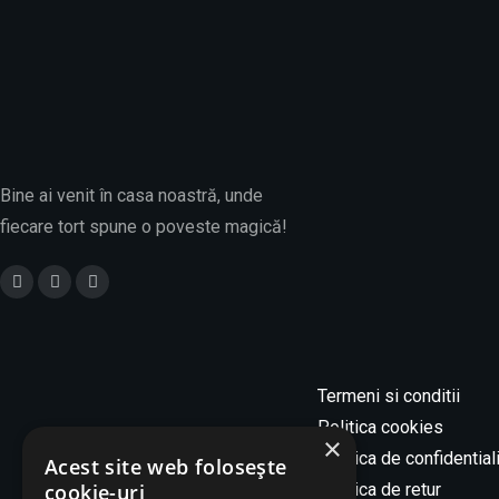
Bine ai venit în casa noastră, unde
fiecare tort spune o poveste magică!
Luni - Sâmbătă
07:30 am - 08:30pm
Duminica
10:00 am - 07:00 pm
Termeni si conditii
Politica cookies
×
Politica de confidential
Acest site web folosește
cookie-uri
Politica de retur