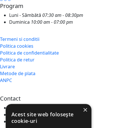
Program
Luni - Sâmbătă
07:30 am - 08:30pm
Duminica
10:00 am - 07:00 pm
Termeni si conditii
Politica cookies
Politica de confidentialitate
Politica de retur
Livrare
Metode de plata
ANPC
Contact
Locatie:
Theodor D Speranția 73
×
Acest site web folosește
Email :
cofetariafely@gmail.com
cookie-uri
Telefon :
+40 767 100 727