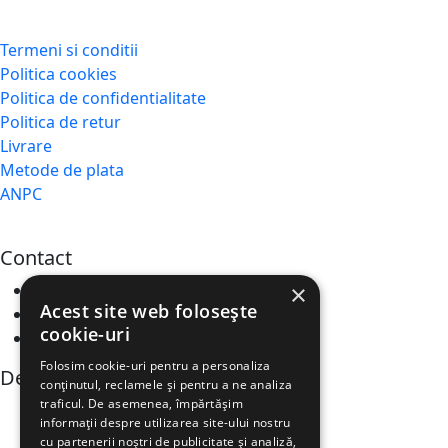
Termeni si conditii
Politica cookies
Politica de confidentialitate
Politica de retur
Livrare
Metode de plata
ANPC
Contact
Locatie:
Theodor D Speranția 73
×
Acest site web folosește
Email :
cofetariafely@gmail.com
cookie-uri
Telefon :
+40 767 100 727
Folosim cookie-uri pentru a personaliza
De interes
conținutul, reclamele și pentru a ne analiza
traficul. De asemenea, împărtășim
informații despre utilizarea site-ului nostru
cu partenerii noștri de publicitate și analiză,