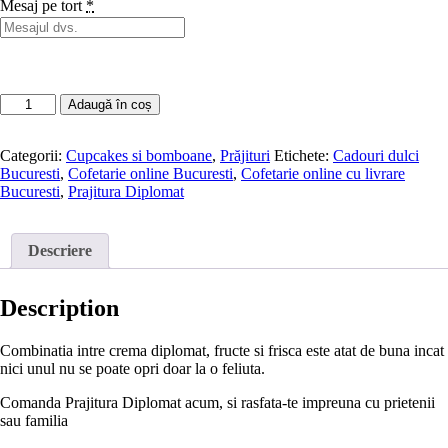
Mesaj pe tort
*
Adaugă în coș
Categorii:
Cupcakes si bomboane
,
Prăjituri
Etichete:
Cadouri dulci
Bucuresti
,
Cofetarie online Bucuresti
,
Cofetarie online cu livrare
Bucuresti
,
Prajitura Diplomat
Descriere
Description
Combinatia intre crema diplomat, fructe si frisca este atat de buna incat
nici unul nu se poate opri doar la o feliuta.
Comanda Prajitura Diplomat acum, si rasfata-te impreuna cu prietenii
sau familia